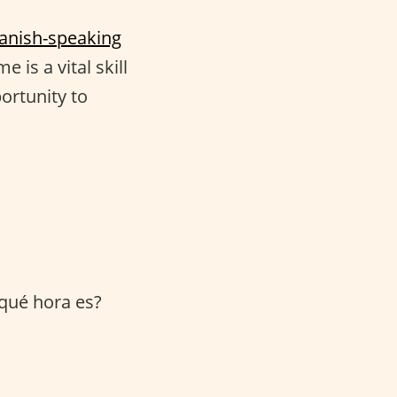
anish-speaking
e is a vital skill
portunity to
 qué hora es?