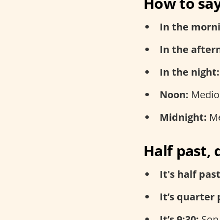
How to say
In the morn
In the after
In the night:
Noon:
Medio
Midnight:
Me
Half past, 
It's half past
It’s quarter 
It’s 9:30:
Son 