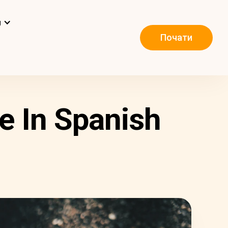
и
Почати
e In Spanish