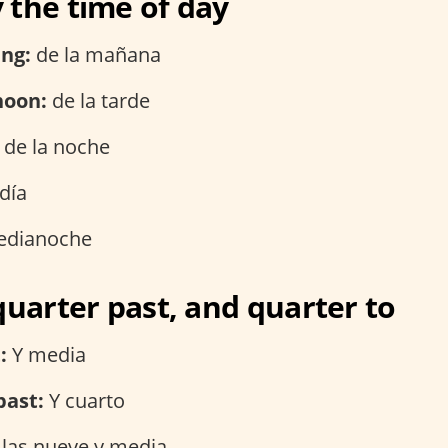
 the time of day
ing:
de la mañana
noon:
de la tarde
de la noche
día
dianoche
quarter past, and quarter to
:
Y media
past:
Y cuarto
las nueve y media