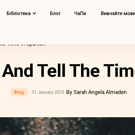
Бібліотека
Блог
ЧаПи
Вивчайте мов
he Time In Spanish
And Tell The Tim
By Sarah Angela Almaden
Blog
31 January 2023