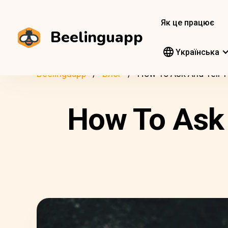
Як це працює
Beelinguapp
Yкраїнська
Beelinguapp
Блог
How To Ask And Tell T
How To Ask 