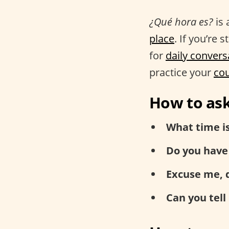
¿Qué hora es?
is 
place
. If you’re 
for
daily convers
practice your
cou
How to ask
What time is
Do you have
Excuse me, 
Can you tell