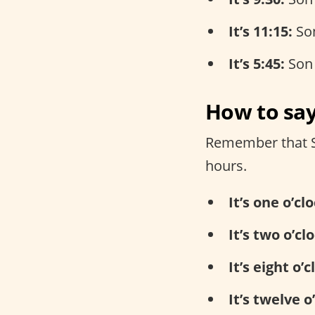
It’s 11:15:
Son
It’s 5:45:
Son 
How to say
Remember that Spa
hours.
It’s one o’clo
It’s two o’cl
It’s eight o’c
It’s twelve o