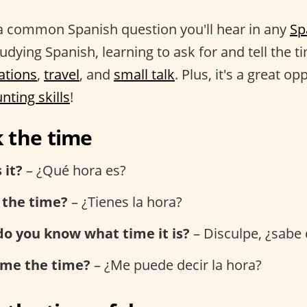
a common Spanish question you'll hear in any
Sp
studying Spanish, learning to ask for and tell the tim
ations
,
travel
, and
small talk
. Plus, it's a great op
nting skills
!
 the time
 it?
– ¿Qué hora es?
 the time?
– ¿Tienes la hora?
do you know what time it is?
– Disculpe, ¿sabe
 me the time?
– ¿Me puede decir la hora?