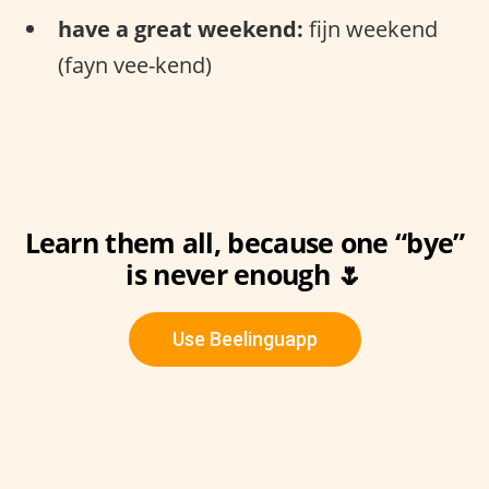
have a great weekend:
fijn weekend
(fayn vee-kend)
Learn them all, because one “bye”
is never enough 🌷
Use Beelinguapp