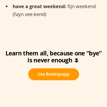
have a great weekend:
fijn weekend
(fayn vee-kend)
Learn them all, because one “bye”
is never enough 🌷
Use Beelinguapp