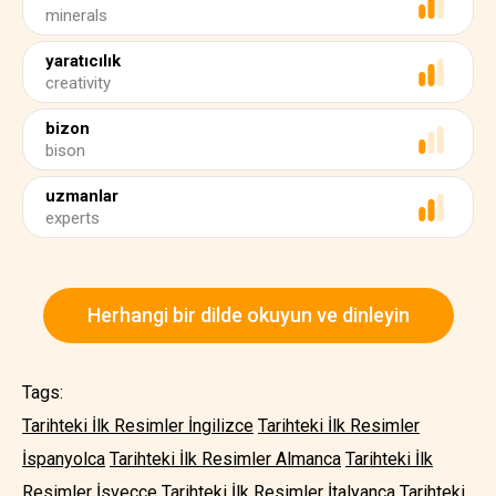
minerals
yaratıcılık
creativity
bizon
bison
uzmanlar
experts
Herhangi bir dilde okuyun ve dinleyin
Tags:
Tarihteki İlk Resimler İngilizce
Tarihteki İlk Resimler
İspanyolca
Tarihteki İlk Resimler Almanca
Tarihteki İlk
Resimler İsveççe
Tarihteki İlk Resimler İtalyanca
Tarihteki