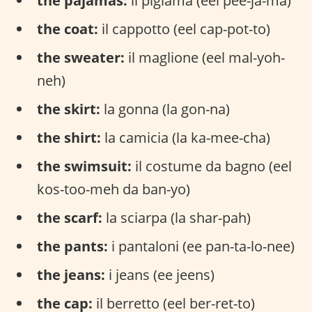
the pajamas:
il pigiama (eel pee-ja-ma)
the coat:
il cappotto (eel cap-pot-to)
the sweater:
il maglione (eel mal-yoh-
neh)
the skirt:
la gonna (la gon-na)
the shirt:
la camicia (la ka-mee-cha)
the swimsuit:
il costume da bagno (eel
kos-too-meh da ban-yo)
the scarf:
la sciarpa (la shar-pah)
the pants:
i pantaloni (ee pan-ta-lo-nee)
the jeans:
i jeans (ee jeens)
the cap:
il berretto (eel ber-ret-to)