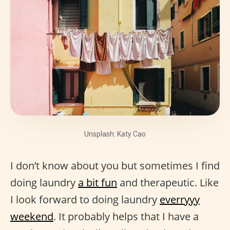
Unsplash: Katy Cao
I don’t know about you but sometimes I find
doing laundry
a bit fun
and therapeutic. Like
I look forward to doing laundry
everryyy
weekend
. It probably helps that I have a