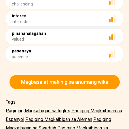
challenging
interes
interests
pinahahalagahan
valued
pasensya
patience
Magbasa at makinig sa anumang wika
Tags:
Pagiging Magkaibigan sa Ingles
Pagiging Magkaibigan sa
Espanyol
Pagiging Magkaibigan sa Aleman
Pagiging
Magkaibigan sa Swedish
Pagiging Magkaibigan sa