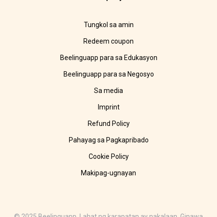
Tungkol sa amin
Redeem coupon
Beelinguapp para sa Edukasyon
Beelinguapp para sa Negosyo
Sa media
Imprint
Refund Policy
Pahayag sa Pagkapribado
Cookie Policy
Makipag-ugnayan
© 2025 Beelinguapp. Lahat ng karapatan ay nakalaan. Ginawa