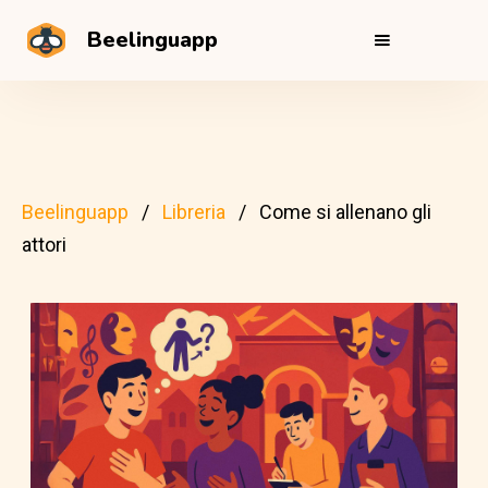
Beelinguapp
Beelinguapp
Libreria
Come si allenano gli
attori