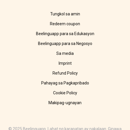
Tungkol sa amin
Redeem coupon
Beelinguapp para sa Edukasyon
Beelinguapp para sa Negosyo
Sa media
Imprint
Refund Policy
Pahayag sa Pagkapribado
Cookie Policy
Makipag-ugnayan
© 2025 Beelinguapp. Lahat ng karapatan ay nakalaan. Ginawa