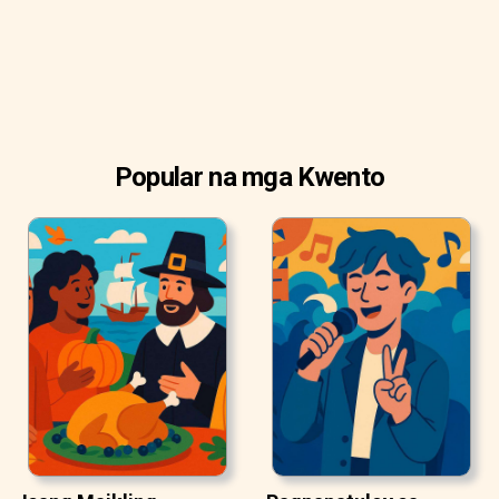
Popular na mga Kwento