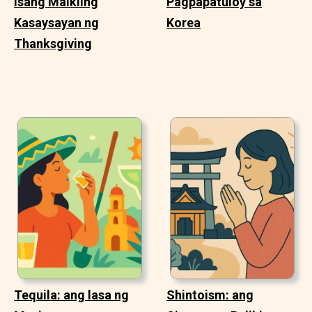
Isang Maikling
Pagpapatuloy sa
Kasaysayan ng
Korea
Thanksgiving
Tequila: ang lasa ng
Shintoism: ang