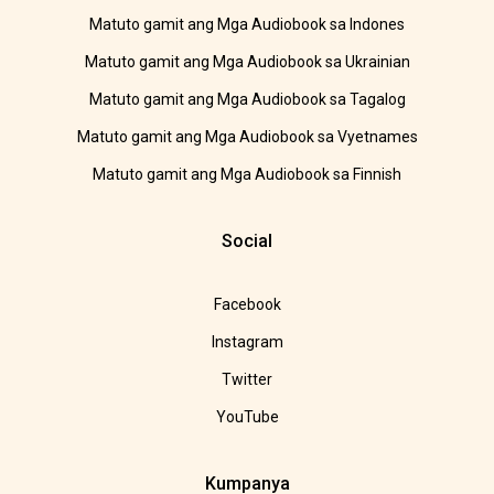
Matuto gamit ang Mga Audiobook sa Indones
Matuto gamit ang Mga Audiobook sa Ukrainian
Matuto gamit ang Mga Audiobook sa Tagalog
Matuto gamit ang Mga Audiobook sa Vyetnames
Matuto gamit ang Mga Audiobook sa Finnish
Social
Facebook
Instagram
Twitter
YouTube
Kumpanya