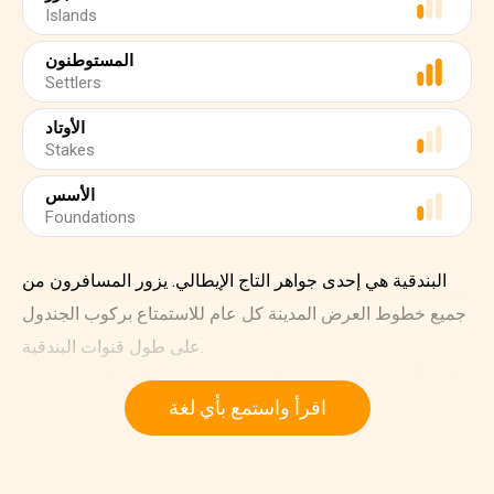
Islands
المستوطنون
Settlers
الأوتاد
Stakes
الأسس
Foundations
البندقية هي إحدى جواهر التاج الإيطالي. يزور المسافرون من
جميع خطوط العرض المدينة كل عام للاستمتاع بركوب الجندول
على طول قنوات البندقية.
كيف أصبحت "مدينة الماء" على ما هي عليه اليوم؟ لنقم برحلة
اقرأ واستمع بأي لغة
عبر تاريخ البندقية.