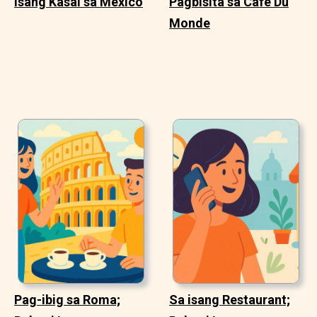
Isang Kasal sa Mexico
Pagbisita sa Cafe Du
Monde
Pag-ibig sa Roma;
Sa isang Restaurant;