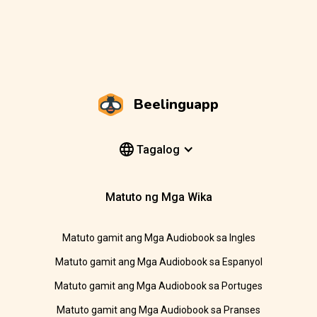
Beelinguapp
Tagalog
Matuto ng Mga Wika
Matuto gamit ang Mga Audiobook sa Ingles
Matuto gamit ang Mga Audiobook sa Espanyol
Matuto gamit ang Mga Audiobook sa Portuges
Matuto gamit ang Mga Audiobook sa Pranses