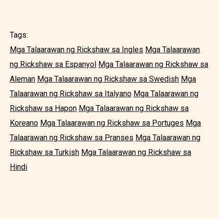
Tags:
Mga Talaarawan ng Rickshaw sa Ingles
Mga Talaarawan
ng Rickshaw sa Espanyol
Mga Talaarawan ng Rickshaw sa
Aleman
Mga Talaarawan ng Rickshaw sa Swedish
Mga
Talaarawan ng Rickshaw sa Italyano
Mga Talaarawan ng
Rickshaw sa Hapon
Mga Talaarawan ng Rickshaw sa
Koreano
Mga Talaarawan ng Rickshaw sa Portuges
Mga
Talaarawan ng Rickshaw sa Pranses
Mga Talaarawan ng
Rickshaw sa Turkish
Mga Talaarawan ng Rickshaw sa
Hindi