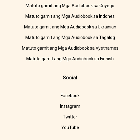
Matuto gamit ang Mga Audiobook sa Griyego
Matuto gamit ang Mga Audiobook sa Indones
Matuto gamit ang Mga Audiobook sa Ukrainian
Matuto gamit ang Mga Audiobook sa Tagalog
Matuto gamit ang Mga Audiobook sa Vyetnames
Matuto gamit ang Mga Audiobook sa Finnish
Social
Facebook
Instagram
Twitter
YouTube