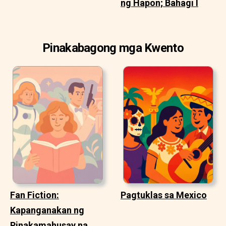
ng Hapon; Bahagi I
Pinakabagong mga Kwento
Fan Fiction:
Pagtuklas sa Mexico
Kapanganakan ng
Pinakamahusay na