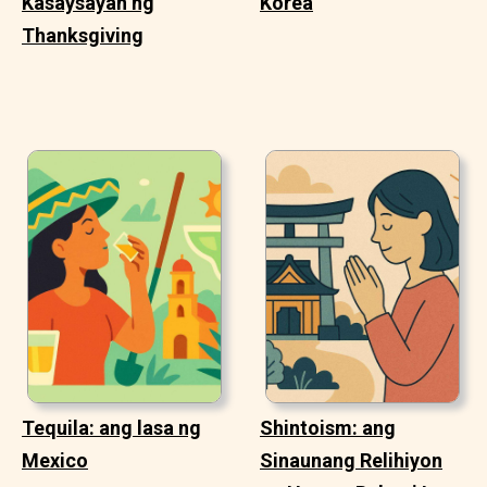
Kasaysayan ng
Korea
Thanksgiving
Tequila: ang lasa ng
Shintoism: ang
Mexico
Sinaunang Relihiyon