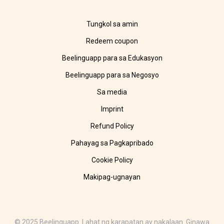
Tungkol sa amin
Redeem coupon
Beelinguapp para sa Edukasyon
Beelinguapp para sa Negosyo
Sa media
Imprint
Refund Policy
Pahayag sa Pagkapribado
Cookie Policy
Makipag-ugnayan
© 2025 Beelinguapp. Lahat ng karapatan ay nakalaan. Ginawa