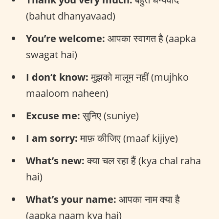
(bahut dhanyavaad)
You’re welcome:
आपका स्वागत है (aapka
swagat hai)
I don’t know:
मुझको मालूम नहीं (mujhko
maaloom naheen)
Excuse me:
सुनिए (suniye)
I am sorry:
माफ़ कीजिए (maaf kijiye)
What’s new:
क्या चल रहा हैं (kya chal raha
hai)
What’s your name:
आपका नाम क्या है
(aapka naam kya hai)