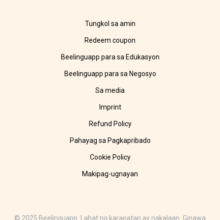
Tungkol sa amin
Redeem coupon
Beelinguapp para sa Edukasyon
Beelinguapp para sa Negosyo
Sa media
Imprint
Refund Policy
Pahayag sa Pagkapribado
Cookie Policy
Makipag-ugnayan
© 2025 Beelinguapp. Lahat ng karapatan ay nakalaan. Ginawa