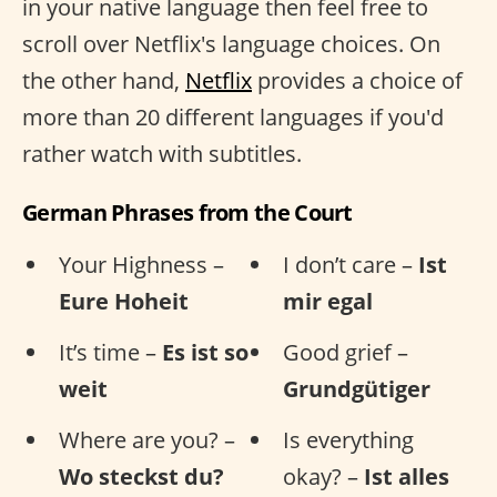
in your native language then feel free to
scroll over Netflix's language choices. On
the other hand,
Netflix
provides a choice of
more than 20 different languages if you'd
rather watch with subtitles.
German Phrases from the Court
Your Highness –
I don’t care –
Ist
Eure Hoheit
mir egal
It’s time –
Es ist so
Good grief –
weit
Grundgütiger
Where are you? –
Is everything
Wo steckst du?
okay? –
Ist alles