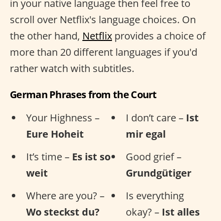
in your native language then feel free to
scroll over Netflix's language choices. On
the other hand,
Netflix
provides a choice of
more than 20 different languages if you'd
rather watch with subtitles.
German Phrases from the Court
Your Highness –
I don’t care –
Ist
Eure Hoheit
mir egal
It’s time –
Es ist so
Good grief –
weit
Grundgütiger
Where are you? –
Is everything
Wo steckst du?
okay? –
Ist alles