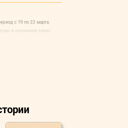
ериод с 19 по 22 марта.
есны и окончание зимы.
стории