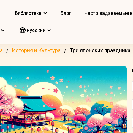
т
Библиотека
Блог
Часто задаваемые 
Pусский
а
История и Культура
Три японских праздника; ч