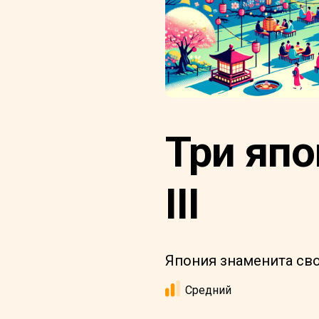
Три япо
III
Япония знаменита сво
Средний