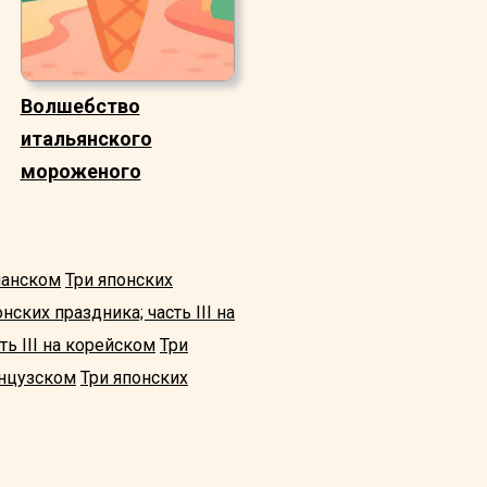
Волшебство
итальянского
мороженого
спанском
Три японских
нских праздника; часть III на
ть III на корейском
Три
анцузском
Три японских