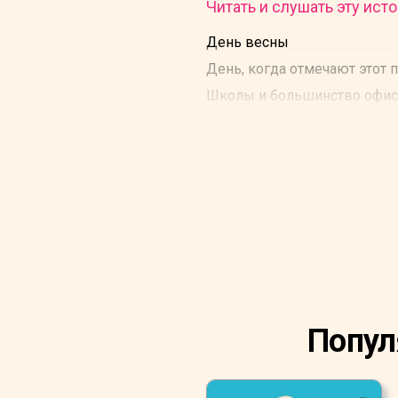
Читать и слушать эту исто
День весны
День, когда отмечают этот п
Школы и большинство офисо
Попул