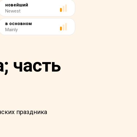
новейший
Newest
в основном
Mainly
; часть
нских праздника