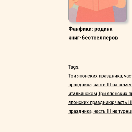
Фанфики: родина
книг-бестселлеров
Tags:
Три японских праздника; част
праздника; часть III на нем
итальянском
Три японских п
японских праздника; часть I
праздника; часть III на туре