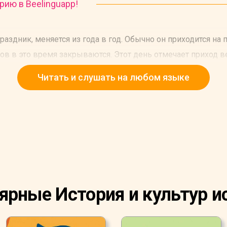
рию в Beelinguapp!
раздник, меняется из года в год. Обычно он приходится на п
в в это время закрываются. Этот день отмечает приход в
Читать и слушать на любом языке
ярные История и культур и