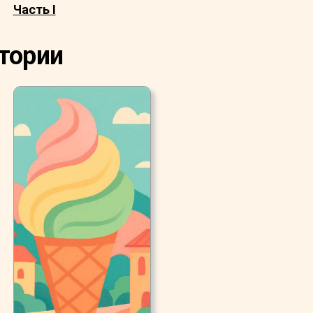
Часть I
стории