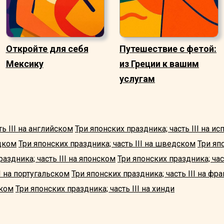
Откройте для себя
Путешествие с фетой:
Мексику
из Греции к вашим
услугам
ь III на английском
Три японских праздника; часть III на и
ецком
Три японских праздника; часть III на шведском
Три япо
раздника; часть III на японском
Три японских праздника; час
II на португальском
Три японских праздника; часть III на фр
цком
Три японских праздника; часть III на хинди