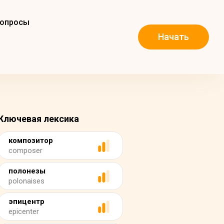
вопросы
Начать
Ключевая лексика
композитор
composer
полонезы
polonaises
эпицентр
epicenter