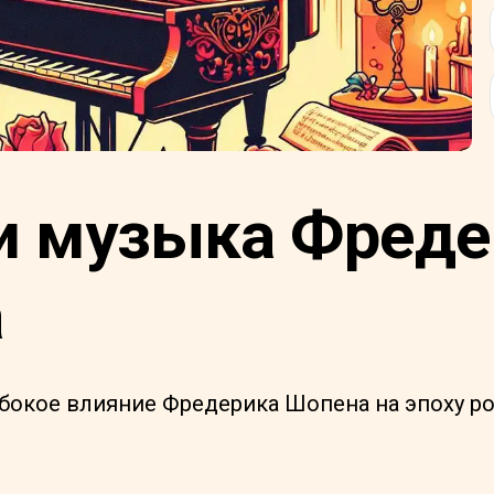
и музыка Фреде
а
убокое влияние Фредерика Шопена на эпоху р