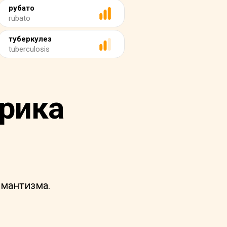
рубато
rubato
туберкулез
tuberculosis
рика
омантизма.