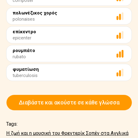
composer
πολωνέζικος χορός
polonaises
επίκεντρο
epicenter
ρουμπάτο
rubato
φυματίωση
tuberculosis
Διαβάστε και ακούστε σε κάθε γλώσσα
Tags:
Η ζωή και η μουσική του Φρεντερίκ Σοπέν στα Αγγλικά