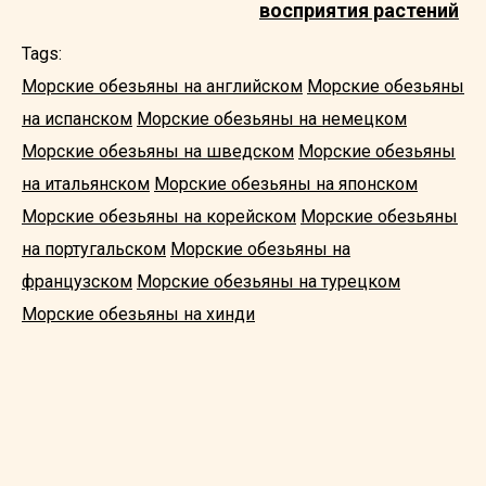
восприятия растений
Tags:
Морские обезьяны на английском
Морские обезьяны
на испанском
Морские обезьяны на немецком
Морские обезьяны на шведском
Морские обезьяны
на итальянском
Морские обезьяны на японском
Морские обезьяны на корейском
Морские обезьяны
на португальском
Морские обезьяны на
французском
Морские обезьяны на турецком
Морские обезьяны на хинди