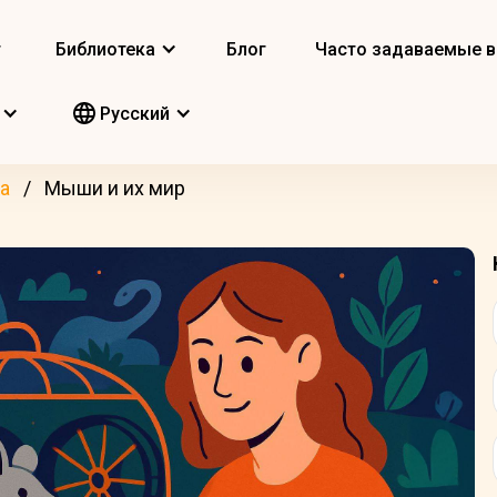
т
Библиотека
Блог
Часто задаваемые 
Pусский
а
Мыши и их мир