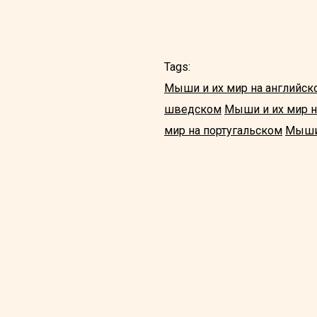
Tags:
Мыши и их мир на английск
шведском
Мыши и их мир н
мир на португальском
Мыши 