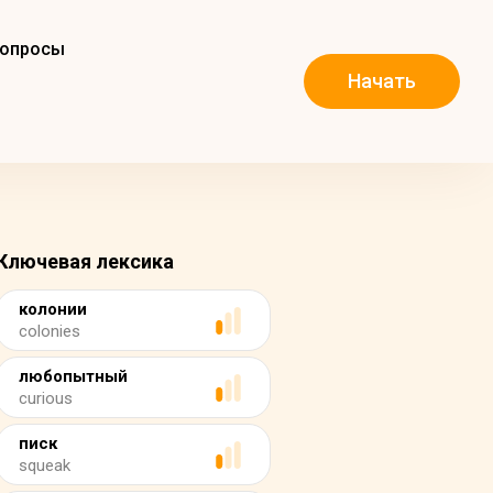
вопросы
Начать
Ключевая лексика
колонии
colonies
любопытный
curious
писк
squeak