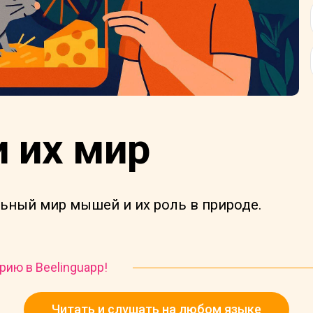
 их мир
ьный мир мышей и их роль в природе.
рию в Beelinguapp!
Читать и слушать на любом языке