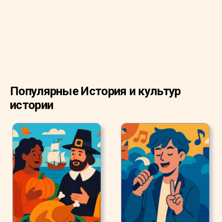
избежать уплаты пошлин за патент киноиндустрии
Эдисона. Другими преимуществами Голливуда были
непревзойденная погода и быстрый доступ к
различному антуражу.
Популярные История и культур
истории