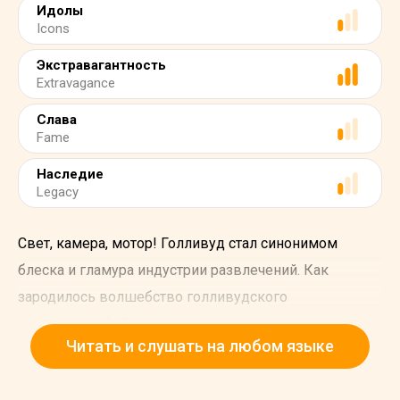
Идолы
Icons
Экстравагантность
Extravagance
Слава
Fame
Наследие
Legacy
Свет, камера, мотор! Голливуд стал синонимом
блеска и гламура индустрии развлечений. Как
зародилось волшебство голливудского
кинематографа?
Читать и слушать на любом языке
На рубеже 20-го века американские
кинематографисты переместились в Голливуд, чтобы