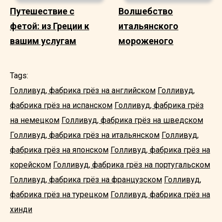
Путешествие с
Волшебство
фетой: из Греции к
итальянского
вашим услугам
мороженого
Tags:
Голливуд, фабрика грёз на английском
Голливуд,
фабрика грёз на испанском
Голливуд, фабрика грёз
на немецком
Голливуд, фабрика грёз на шведском
Голливуд, фабрика грёз на итальянском
Голливуд,
фабрика грёз на японском
Голливуд, фабрика грёз на
корейском
Голливуд, фабрика грёз на португальском
Голливуд, фабрика грёз на французском
Голливуд,
фабрика грёз на турецком
Голливуд, фабрика грёз на
хинди