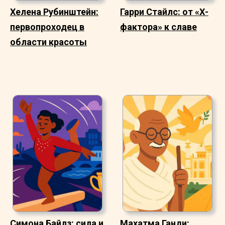
Хелена Рубинштейн:
Гарри Стайлс: от «Х-
первопроходец в
фактора» к славе
области красоты
Симона Байлз: сила и
Махатма Ганди: