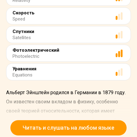
Relativity
Скорость
Speed
Спутники
Satellites
Фотоэлектрический
Photoelectric
Уравнения
Equations
Альберт Эйнштейн родился в Германии в 1879 году.
Он известен своим вкладом в физику, особенно
своей теорией относительности, которая имеет
решающее значение для понимания Вселенной. Но
Читать и слушать на любом языке
ваша повседневная жизнь не была бы такой как есть