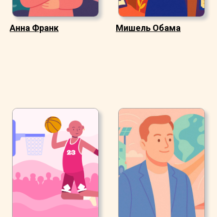
Анна Франк
Мишель Обама