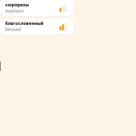
сюрпризы
surprises
благословенный
blessed
и