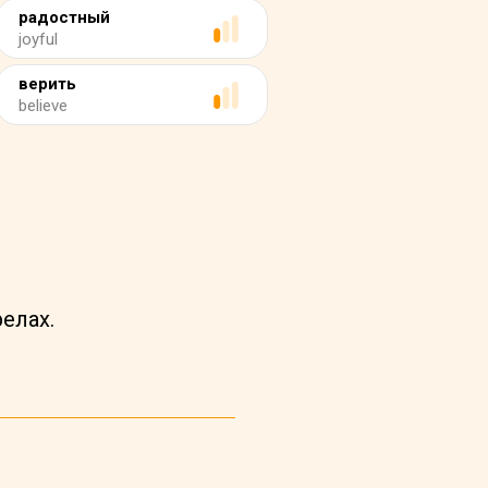
радостный
joyful
верить
believe
елах.