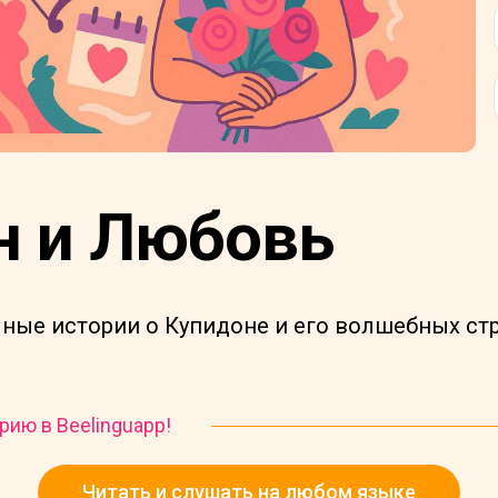
н и Любовь
чные истории о Купидоне и его волшебных стр
рию в Beelinguapp!
Читать и слушать на любом языке