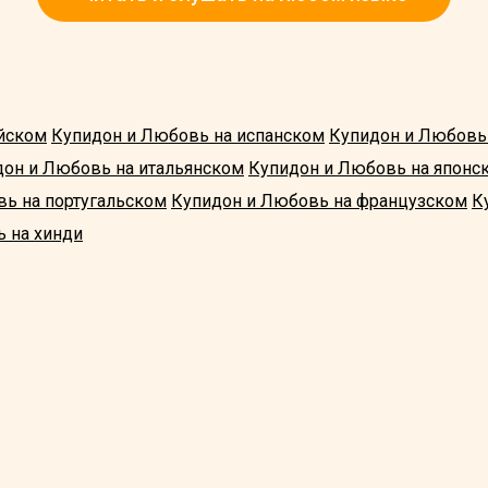
йском
Купидон и Любовь на испанском
Купидон и Любовь
дон и Любовь на итальянском
Купидон и Любовь на японс
ь на португальском
Купидон и Любовь на французском
К
 на хинди