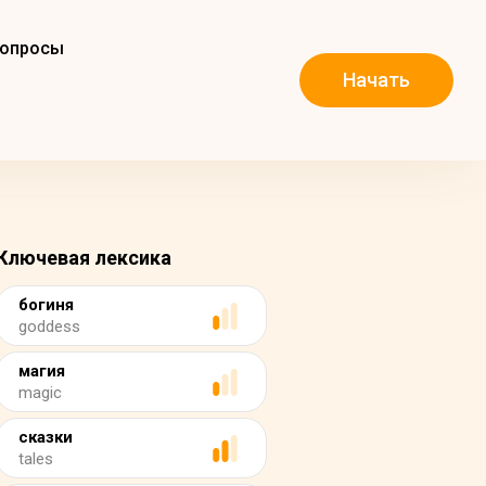
вопросы
Начать
Ключевая лексика
богиня
goddess
магия
magic
сказки
tales