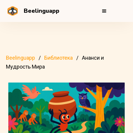
Beelinguapp
Beelinguapp
Библиотека
Ананси и
Мудрость Мира