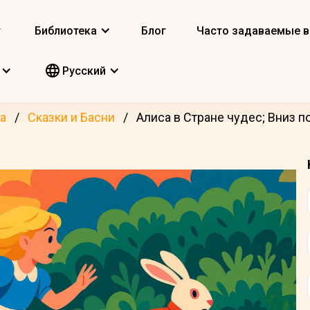
т
Библиотека
Блог
Часто задаваемые 
Pусский
а
Сказки и Басни
Алиса в Стране чудес; Вниз п