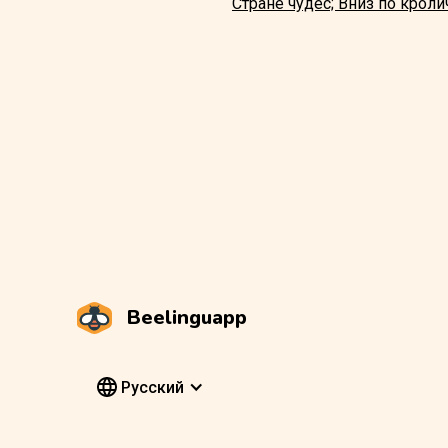
Стране чудес; Вниз по крол
Beelinguapp
Pусский