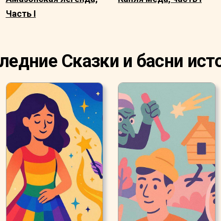
Часть I
ледние Сказки и басни ист