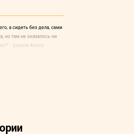
го, а сидеть без дела, сами
а, но там не оказалось ни
ю!" - думала Алиса.
ары ее совсем разморило),
дниматься и идти собирать
ми глазками!
тории