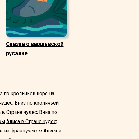
Сказка о варшавской
русалке
из по кроличьей норе на
чудес; Вниз по кроличьей
 в Стране чудес; Вниз по
ом
Алиса в Стране чудес;
ре на французском
Алиса в