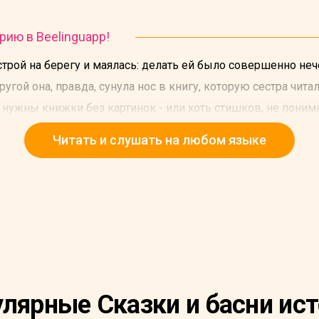
рию в Beelinguapp!
трой на берегу и маялась: делать ей было совершенно нече
ругой она, правда, сунула нос в книгу, которую сестра читал
 нужны книжки без картинок - или хоть стишков, не понима
ь (правда, сейчас это тоже было дело не из легких - от ж
Читать и слушать на любом языке
лести венок из маргариток, но плохо то, что тогда нужно по
.. Как вдруг совсем рядом появился белый кролик с розовы
лярные Сказки и басни ис