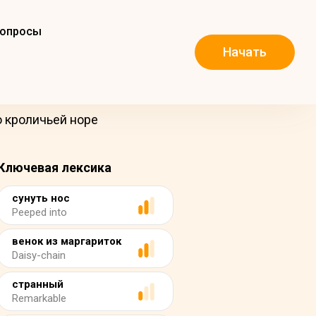
вопросы
Начать
о кроличьей норе
Ключевая лексика
сунуть нос
Peeped into
венок из маргариток
Daisy-chain
странный
Remarkable