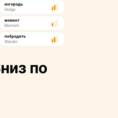
изгородь
Hedge
момент
Moment
побродить
Wander
Вниз по
а