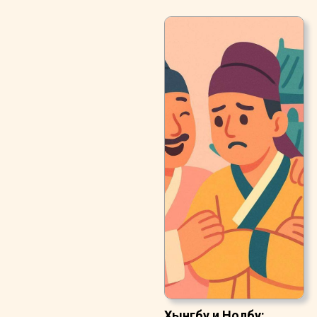
Хынгбу и Нолбу: