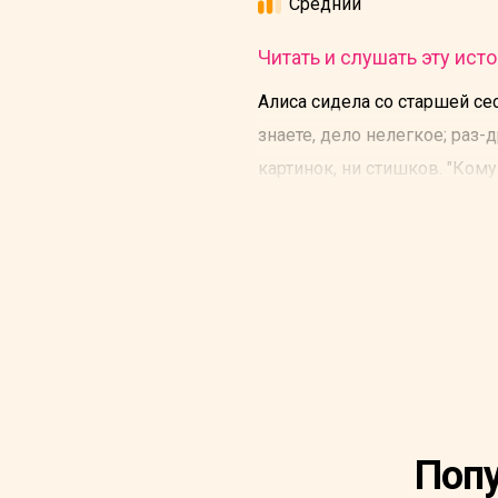
Средний
Читать и слушать эту исто
Алиса сидела со старшей сес
знаете, дело нелегкое; раз-д
картинок, ни стишков. "Кому
С горя она начала подумыват
что, конечно, неплохо бы сп
эти маргаритки, как вдруг.
Попу