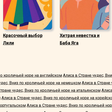
Красочный выбор
Хитрая невестка и
Лили
Баба Яга
по кроличьей норе на английском
Алиса в Стране чудес; Вн
удес; Вниз по кроличьей норе на немецком
Алиса в Стране 
Стране чудес; Вниз по кроличьей норе на итальянском
Алиса
м
Алиса в Стране чудес; Вниз по кроличьей норе на корейск
португальском
Алиса в Стране чудес; Вниз по кроличьей но