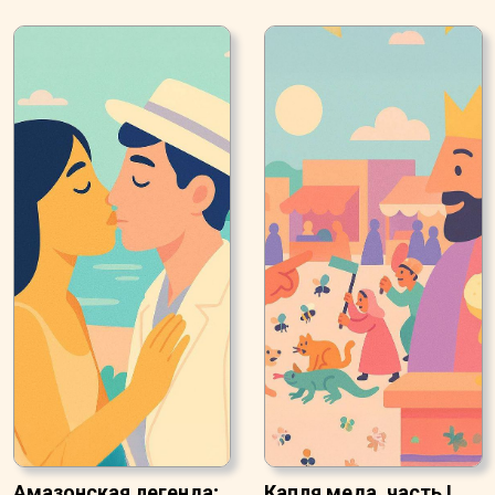
Амазонская легенда;
Капля меда, часть I