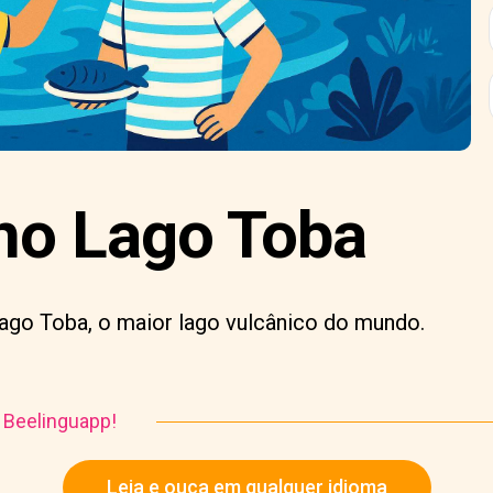
no Lago Toba
ago Toba, o maior lago vulcânico do mundo.
o Beelinguapp!
Leia e ouça em qualquer idioma