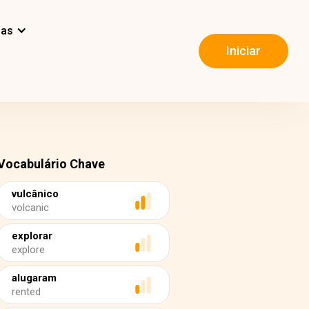
mas
Iniciar
Vocabulário Chave
vulcânico
volcanic
explorar
explore
alugaram
rented