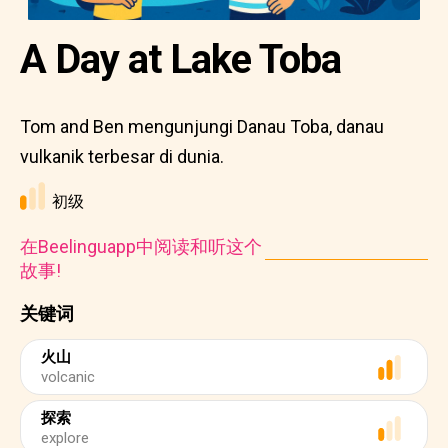
A Day at Lake Toba
Tom and Ben mengunjungi Danau Toba, danau
vulkanik terbesar di dunia.
初级
在Beelinguapp中阅读和听这个
故事!
关键词
火山
volcanic
探索
explore