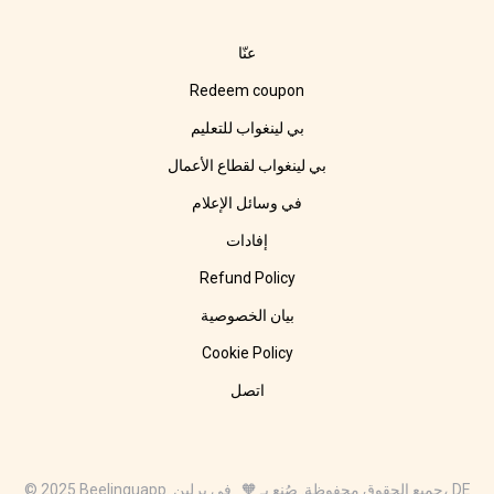
عنّا
Redeem coupon
بي لينغواب للتعليم
بي لينغواب لقطاع الأعمال
في وسائل الإعلام
إفادات
Refund Policy
بيان الخصوصية
Cookie Policy
اتصل
© 2025 Beelinguapp. جميع الحقوق محفوظة. صُنع بـ 🧡 في برلين، DE