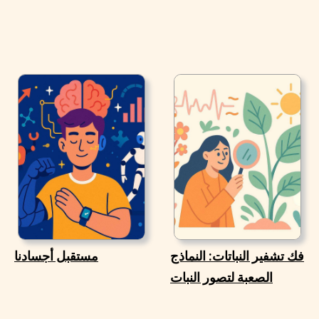
فك تشفير النباتات: النماذج
مستقبل أجسادنا
الصعبة لتصور النبات