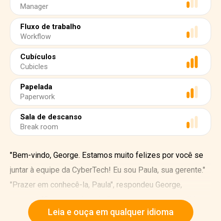
Manager
Fluxo de trabalho
Workflow
Cubículos
Cubicles
Papelada
Paperwork
Sala de descanso
Break room
"Bem-vindo, George. Estamos muito felizes por você se
juntar à equipe da CyberTech! Eu sou Paula, sua gerente."
"Prazer em conhecê-la, Paula", respondeu George,
nervoso. "Sempre quis trabalhar para uma empresa líder
Leia e ouça em qualquer idioma
em tecnologia e estou animado para começar esta