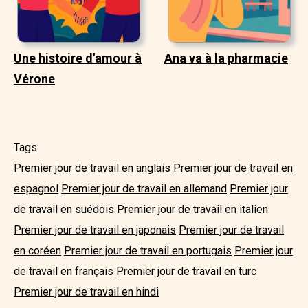
Une histoire d'amour à
Ana va à la pharmacie
Vérone
Tags:
Premier jour de travail en anglais
Premier jour de travail en
espagnol
Premier jour de travail en allemand
Premier jour
de travail en suédois
Premier jour de travail en italien
Premier jour de travail en japonais
Premier jour de travail
en coréen
Premier jour de travail en portugais
Premier jour
de travail en français
Premier jour de travail en turc
Premier jour de travail en hindi