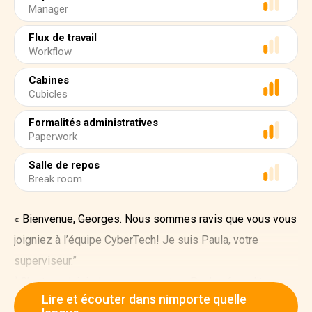
Manager
Flux de travail
Workflow
Cabines
Cubicles
Formalités administratives
Paperwork
Salle de repos
Break room
« Bienvenue, Georges. Nous sommes ravis que vous vous
joigniez à l’équipe CyberTech! Je suis Paula, votre
superviseur.”
“ C’est un plaisir de vous rencontrer, Paula, répondit
Lire et écouter dans nimporte quelle
nerveusement Georges. « J’ai toujours voulu travailler pour