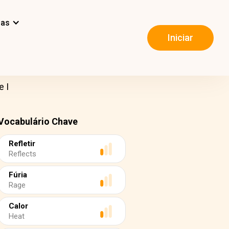
mas
Iniciar
e I
Vocabulário Chave
Refletir
Reflects
Fúria
Rage
Calor
Heat