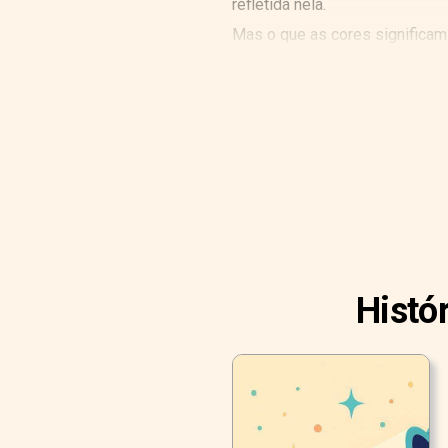
refletida nela.
Mas o que as cores significam
Histó