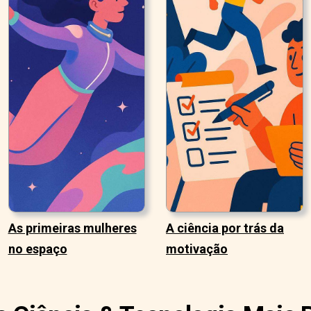
As primeiras mulheres
A ciência por trás da
no espaço
motivação