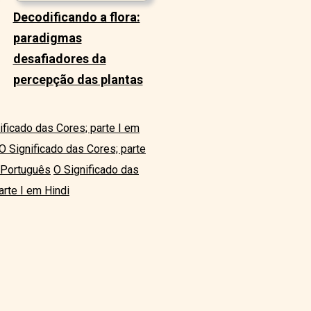
Decodificando a flora:
paradigmas
desafiadores da
percepção das plantas
ificado das Cores; parte I em
O Significado das Cores; parte
m Português
O Significado das
arte I em Hindi