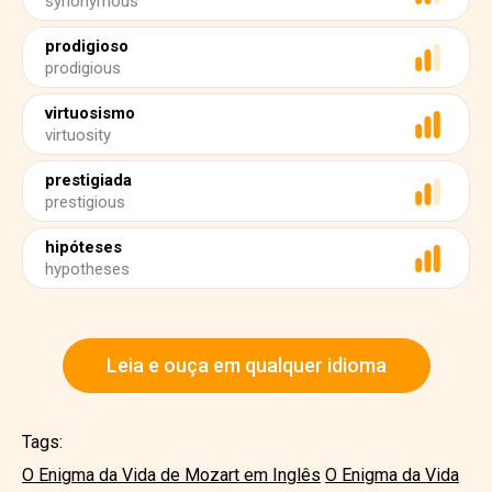
synonymous
prodigioso
prodigious
virtuosismo
virtuosity
prestigiada
prestigious
hipóteses
hypotheses
Leia e ouça em qualquer idioma
Tags:
O Enigma da Vida de Mozart em Inglês
O Enigma da Vida