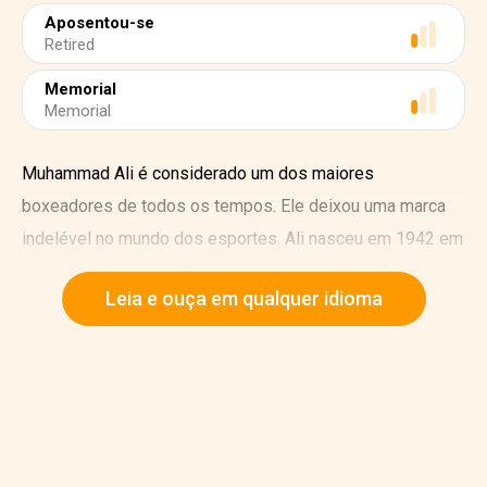
Aposentou-se
Retired
Memorial
Memorial
Muhammad Ali é considerado um dos maiores
boxeadores de todos os tempos. Ele deixou uma marca
indelével no mundo dos esportes. Ali nasceu em 1942 em
Louisville, Kentucky. Seu nome na vida real era Cassius
Leia e ouça em qualquer idioma
Marcellus Clay. Cassius mudou seu nome após ingressar
na Nação do Islã, em 1965.