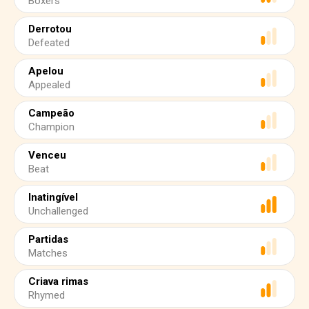
Boxers
Derrotou
Defeated
Apelou
Appealed
Campeão
Champion
Venceu
Beat
Inatingível
Unchallenged
Partidas
Matches
Criava rimas
Rhymed