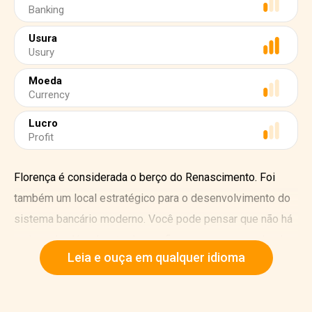
Banking
Usura
Usury
Moeda
Currency
Lucro
Profit
Florença é considerada o berço do Renascimento. Foi
também um local estratégico para o desenvolvimento do
sistema bancário moderno. Você pode pensar que não há
mais nada além da arte do que finanças, mas o esplendor
Leia e ouça em qualquer idioma
artístico incomparável de Florença deve muito aos
bancos. Tem tudo a ver com uma família: os Medici.