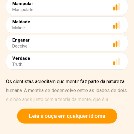
Manipular
Manipulate
Maldade
Malice
Enganar
Deceive
Verdade
Truth
Os cientistas acreditam que mentir faz parte da natureza
humana. A mentira se desenvolve entre as idades de dois
e cinco anos junto com a teoria da mente, que é a
capacidade de imaginar o que as outras pessoas estão
Leia e ouça em qualquer idioma
pensando.
Segundo os cientistas, as mentiras teriam ajudado