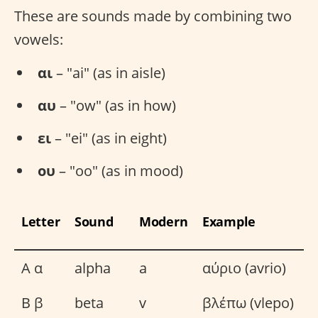
These are sounds made by combining two
vowels:
αι
– "ai" (as in aisle)
αυ
– "ow" (as in how)
ει
– "ei" (as in eight)
ου
– "oo" (as in mood)
Letter
Sound
Modern
Example
Α α
alpha
a
αύριο (avrio)
Β β
beta
v
βλέπω (vlepo)