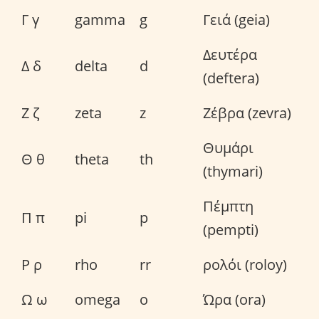
Γ γ
gamma
g
Γειά (geia)
Δευτέρα
Δ δ
delta
d
(deftera)
Ζ ζ
zeta
z
Ζέβρα (zevra)
Θυμάρι
Θ θ
theta
th
(thymari)
Πέμπτη
Π π
pi
p
(pempti)
Ρ ρ
rho
rr
ρολόι (roloy)
Ω ω
omega
o
Ώρα (ora)