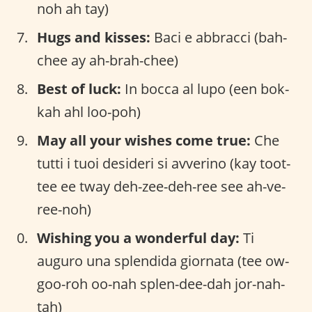
noh ah tay)
Hugs and kisses:
Baci e abbracci (bah-
chee ay ah-brah-chee)
Best of luck:
In bocca al lupo (een bok-
kah ahl loo-poh)
May all your wishes come true:
Che
tutti i tuoi desideri si avverino (kay toot-
tee ee tway deh-zee-deh-ree see ah-ve-
ree-noh)
Wishing you a wonderful day:
Ti
auguro una splendida giornata (tee ow-
goo-roh oo-nah splen-dee-dah jor-nah-
tah)