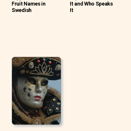
Fruit Names in
It and Who Speaks
Swedish
It