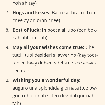
noh ah tay)
Hugs and kisses:
Baci e abbracci (bah-
chee ay ah-brah-chee)
Best of luck:
In bocca al lupo (een bok-
kah ahl loo-poh)
May all your wishes come true:
Che
tutti i tuoi desideri si avverino (kay toot-
tee ee tway deh-zee-deh-ree see ah-ve-
ree-noh)
Wishing you a wonderful day:
Ti
auguro una splendida giornata (tee ow-
goo-roh oo-nah splen-dee-dah jor-nah-
tah)