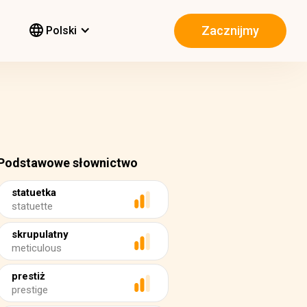
Zacznijmy
Polski
Podstawowe słownictwo
statuetka
statuette
skrupulatny
meticulous
prestiż
prestige