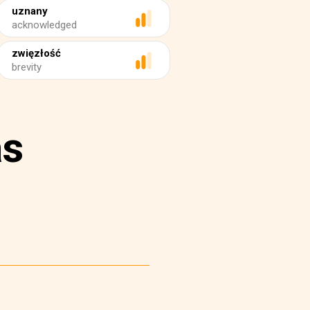
uznany
acknowledged
zwięzłość
brevity
as