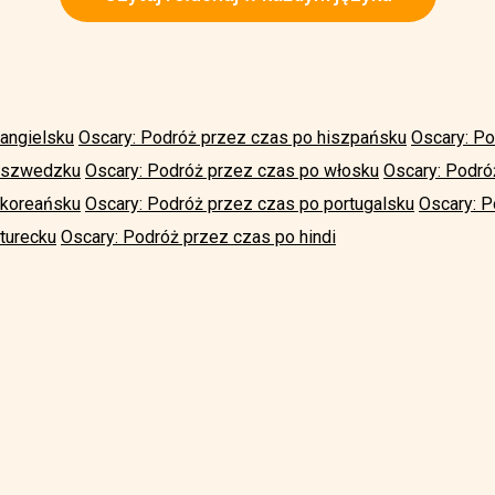
angielsku
Oscary: Podróż przez czas po hiszpańsku
Oscary: Po
o szwedzku
Oscary: Podróż przez czas po włosku
Oscary: Podró
 koreańsku
Oscary: Podróż przez czas po portugalsku
Oscary: P
turecku
Oscary: Podróż przez czas po hindi