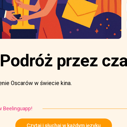
 Podróż przez cz
enie Oscarów w świecie kina.
i w Beelinguapp!
Czytaj i słuchaj w każdym języku