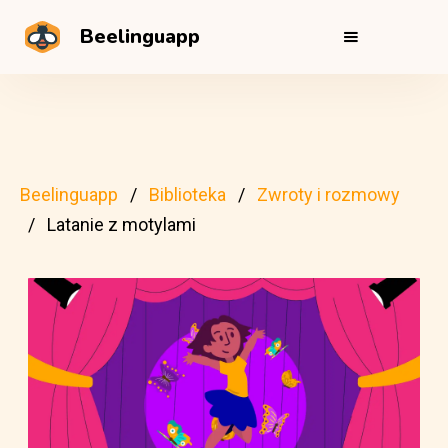
Beelinguapp
Beelinguapp
Biblioteka
Zwroty i rozmowy
Latanie z motylami