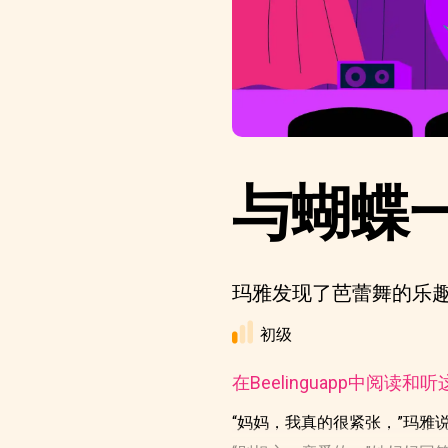
与蝴蝶
玛雅发现了芭蕾舞的乐
初级
在Beelinguapp中阅读和
“妈妈，我真的很紧张，”玛雅