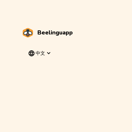
Beelinguapp
中文