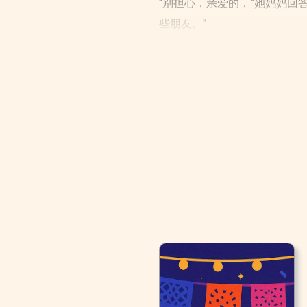
“别担心，亲爱的，”她妈妈回
些朋友。"