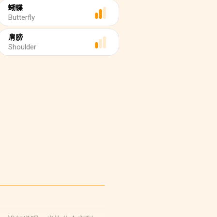
蝴蝶
Butterfly
肩膀
Shoulder