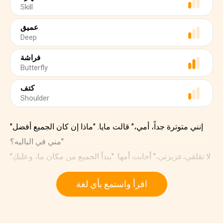
Skill
عميق
Deep
فراشة
Butterfly
كتف
Shoulder
"إنني متوترة جداً، أمي،" قالت مايا. "ماذا إن كان الجميع أفضل
مني في الباليه؟"
"لا تقلقي،عزيزتي،" أجابت أمها. "يبدأ الجميع من مكان ما، وعليكِ
التركيز على الاستمتاع وتعلم مهارة جديدة. من يدري، فربما
اقرأ واستمع بأي لغة
ستكوّنين حتى صداقات جديدة.