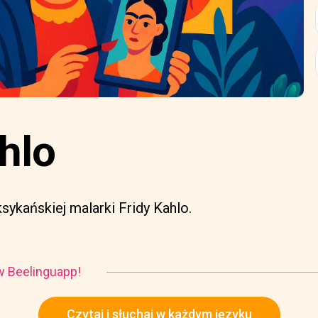
hlo
ykańskiej malarki Fridy Kahlo.
i w Beelinguapp!
Czytaj i słuchaj w każdym języku