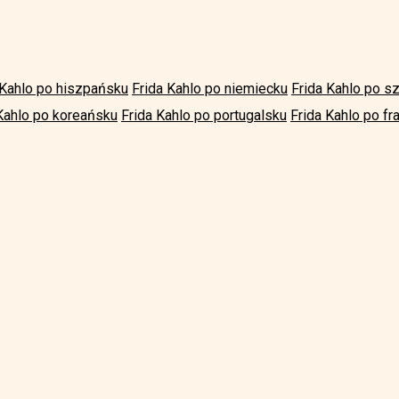
 Kahlo po hiszpańsku
Frida Kahlo po niemiecku
Frida Kahlo po 
Kahlo po koreańsku
Frida Kahlo po portugalsku
Frida Kahlo po fr