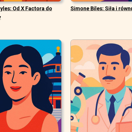
yles: Od X Factora do
Simone Biles: Siła i rów
y