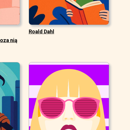
Roald Dahl
poza nią