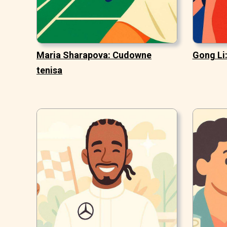
Maria Sharapova: Cudowne
Gong Li:
tenisa