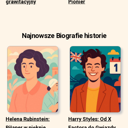
grawitacyjny
Pionier
Najnowsze Biografie historie
Helena Rubinstein:
Harry Styles: Od X
Piłaper w pięknie
Factora do Gwiazdy