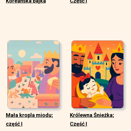
Koreańska bajka
Część I
Mała kropla miodu;
Królewna Śnieżka;
część I
Część I