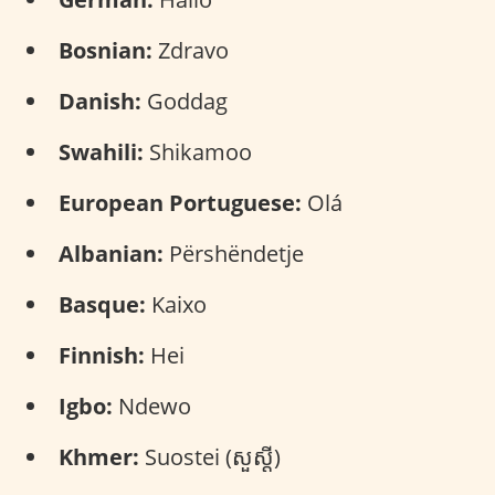
Bosnian:
Zdravo
Danish:
Goddag
Swahili:
Shikamoo
European Portuguese:
Olá
Albanian:
Përshëndetje
Basque:
Kaixo
Finnish:
Hei
Igbo:
Ndewo
Khmer:
Suostei (សួស្តី)