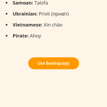
Samoan:
Talofa
Ukrainian:
Privit (привіт)
Vietnamese:
Xin chào
Pirate:
Ahoy
Use Beelinguapp