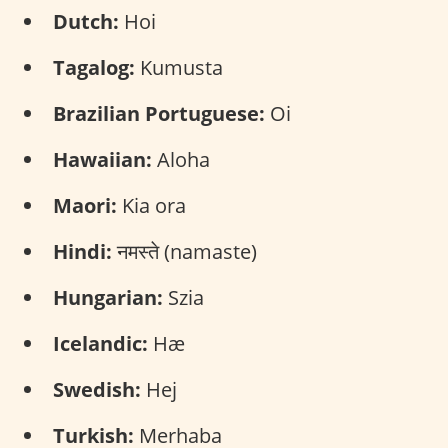
Dutch:
Hoi
Tagalog:
Kumusta
Brazilian Portuguese:
Oi
Hawaiian:
Aloha
Maori:
Kia ora
Hindi:
नमस्ते (namaste)
Hungarian:
Szia
Icelandic:
Hæ
Swedish:
Hej
Turkish:
Merhaba