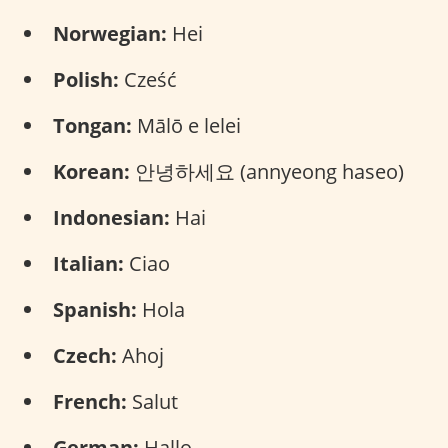
Norwegian:
Hei
Polish:
Cześć
Tongan:
Mālō e lelei
Korean:
안녕하세요 (annyeong haseo)
Indonesian:
Hai
Italian:
Ciao
Spanish:
Hola
Czech:
Ahoj
French:
Salut
German:
Hallo