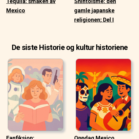
Tequila: smaken av
Shintoisme: den
Mexico
gamle japanske
religionen; Del I
De siste Historie og kultur historiene
Fanfiksjon:
Oppdag Mexico