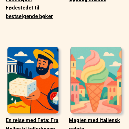
Fødestedet til
bestselgende bøker
En reise med Feta: Fra
Magien med italiensk
Hellas til tallerkenen
gelato