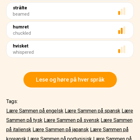
strålte
beamed
humret
chuckled
hvisket
whispered
Lese og høre på hver språk
Tags:
Lære Sammen på engelsk
Lære Sammen på spansk
Lære
Sammen på tysk
Lære Sammen på svensk
Lære Sammen
på italiensk
Lære Sammen på japansk
Lære Sammen på
koreansk
Lære Sammen på portugisisk
Lære Sammen på